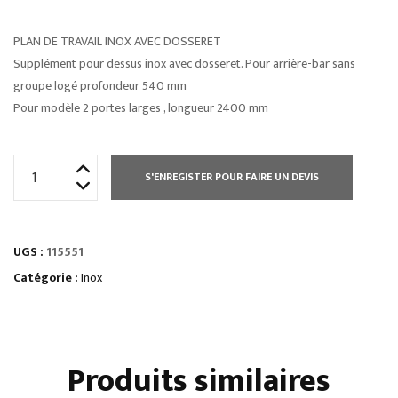
PLAN DE TRAVAIL INOX AVEC DOSSERET
Supplément pour dessus inox avec dosseret. Pour arrière-bar sans
groupe logé profondeur 540 mm
Pour modèle 2 portes larges , longueur 2400 mm
quantité
S'ENREGISTER POUR FAIRE UN DEVIS
de
PLAN
DE
UGS :
115551
TRAVAIL
INOX
Catégorie :
Inox
AVEC
DOSSERET
Produits similaires