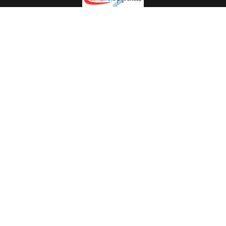
Spécialiste en installation pour du matériel professionnel.
Veuillez prendre contact avec nous pour plus
d’informations.
05.62.35.78.96
© Climat Froid Pyrénées -
Agence de communication Pyréweb
-
Référencement
: web agency Pyréweb
2022