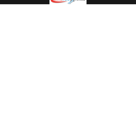
Spécialiste en installation pour du matériel professionnel.
Veuillez prendre contact avec nous pour plus
d’informations.
05.62.35.78.96
© Climat Froid Pyrénées -
Agence de communication Pyréweb
-
Référencement
: web agency Pyréweb
2022