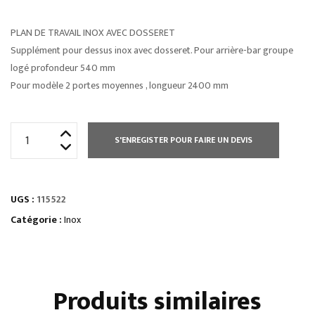
PLAN DE TRAVAIL INOX AVEC DOSSERET
Supplément pour dessus inox avec dosseret. Pour arrière-bar groupe
logé profondeur 540 mm
Pour modèle 2 portes moyennes , longueur 2400 mm
quantité
S'ENREGISTER POUR FAIRE UN DEVIS
de
PLAN
DE
UGS :
115522
TRAVAIL
INOX
Catégorie :
Inox
AVEC
DOSSERET
Produits similaires