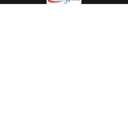
Spécialiste en installation pour du matériel professionnel.
Veuillez prendre contact avec nous pour plus
d’informations.
05.62.35.78.96
© Climat Froid Pyrénées -
Agence de communication Pyréweb
-
Référencement
: web agency Pyréweb
2022