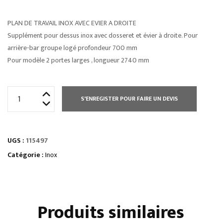
PLAN DE TRAVAIL INOX AVEC EVIER A DROITE
Supplément pour dessus inox avec dosseret et évier à droite. Pour
arrière-bar groupe logé profondeur 700 mm
Pour modèle 2 portes larges , longueur 2740 mm
quantité
S'ENREGISTER POUR FAIRE UN DEVIS
de
PLAN
DE
UGS :
115497
TRAVAIL
INOX
Catégorie :
Inox
AVEC
EVIER
A
Produits similaires
DROITE