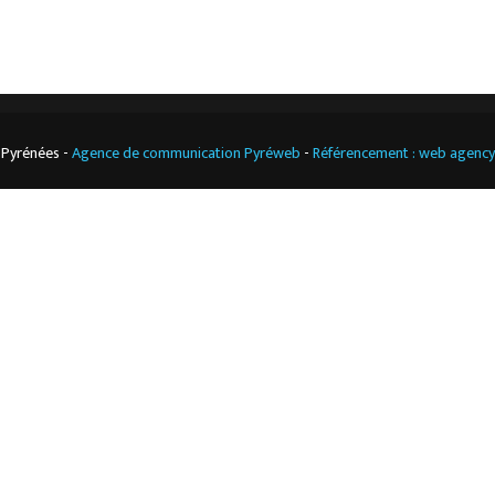
 Pyrénées -
Agence de communication Pyréweb
-
Référencement : web agenc