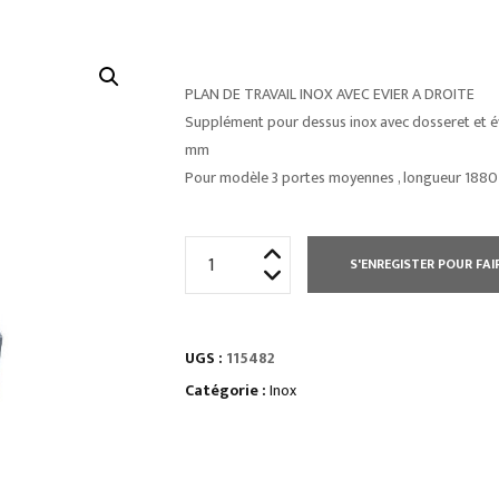
PLAN DE TRAVAIL INOX AVEC EVIER A DROITE
Supplément pour dessus inox avec dosseret et év
mm
Pour modèle 3 portes moyennes , longueur 188
quantité
S'ENREGISTER POUR FAI
de
PLAN
DE
UGS :
115482
TRAVAIL
INOX
Catégorie :
Inox
AVEC
EVIER
A