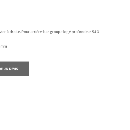
ier à droite. Pour arrière-bar groupe logé profondeur 540
0 mm
RE UN DEVIS