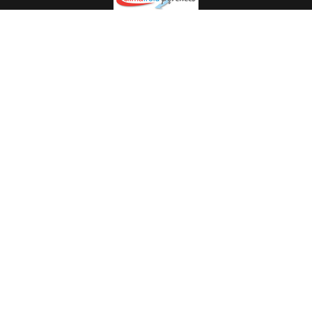
Spécialiste en installation pour du matériel professionnel.
Veuillez prendre contact avec nous pour plus
d’informations.
05.62.35.78.96
© Climat Froid Pyrénées -
Agence de communication Pyréweb
-
Référencement
: web agency Pyréweb
2022