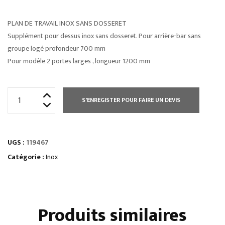
PLAN DE TRAVAIL INOX SANS DOSSERET
Supplément pour dessus inox sans dosseret. Pour arrière-bar sans
groupe logé profondeur 700 mm
Pour modèle 2 portes larges , longueur 1200 mm
quantité
S'ENREGISTER POUR FAIRE UN DEVIS
de
PLAN
DE
UGS :
119467
TRAVAIL
INOX
Catégorie :
Inox
SANS
DOSSERET
Produits similaires