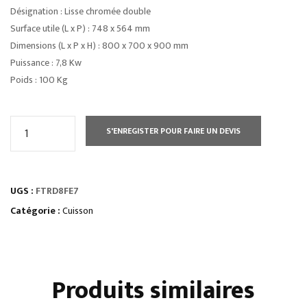
Désignation : Lisse chromée double
Surface utile (L x P) : 748 x 564 mm
Dimensions (L x P x H) : 800 x 700 x 900 mm
Puissance : 7,8 Kw
Poids : 100 Kg
quantité
S'ENREGISTER POUR FAIRE UN DEVIS
de
PLAQUE
2/3
UGS :
FTRD8FE7
LISSE
1/3
Catégorie :
Cuisson
RAINUREE
DOUBLE
COMMANDES
Produits similaires
ELECTRONIQUES
SUR