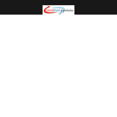
Spécialiste en installation pour du matériel professionnel.
Veuillez prendre contact avec nous pour plus
d’informations.
05.62.35.78.96
© Climat Froid Pyrénées -
Agence de communication Pyréweb
-
Référencement