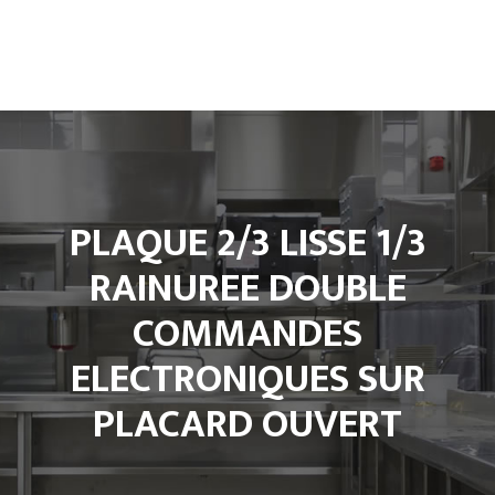
Accueil
L’entreprise
Climatisation
PLAQUE 2/3 LISSE 1/3
Froid et Cuisine Pro
RAINUREE DOUBLE
Matériels de cuisine professionnel
COMMANDES
Notre Boutique
ELECTRONIQUES SUR
Contact
PLACARD OUVERT