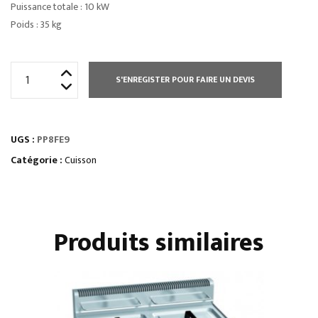
Puissance totale : 10 kW
Poids : 35 kg
quantité
S'ENREGISTER POUR FAIRE UN DEVIS
de
PLAQUE
DE
UGS :
PP8FE9
MIJOTAGE
SIMPLE
Catégorie :
Cuisson
SUR
PLACARD
OUVERT
Produits similaires