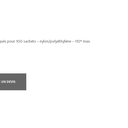
qués pour 100 sachets – nylon/polyéthylène – 110° max.
 UN DEVIS