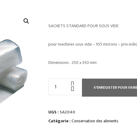
SACHETS STANDARD POUR SOUS VIDE
pour machines sous vide – 105 microns – prix indi
Dimensions : 250 x 350 mm
quantité
S'ENREGISTER POUR FAIRE
de
SACHETS
STANDARD
UGS :
SA2040
POUR
SOUS
Catégorie :
Conservation des aliments
VIDE