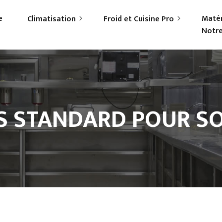
e
Matér
Climatisation
Froid et Cuisine Pro
Notre
rticuliers
Frigoriste professionnel
ofessionnels
Cuisiniste
S STANDARD POUR SO