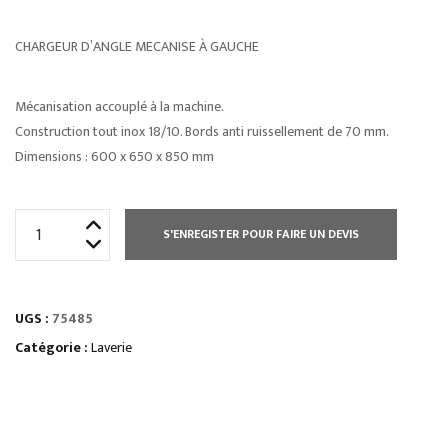
CHARGEUR D’ANGLE MECANISE À GAUCHE
Mécanisation accouplé à la machine.
Construction tout inox 18/10. Bords anti ruissellement de 70 mm.
Dimensions : 600 x 650 x 850 mm
quantité
S'ENREGISTER POUR FAIRE UN DEVIS
de
TABLE
LISSE
UGS :
75485
SANS
DOSSERET
Catégorie :
Laverie
L
1100