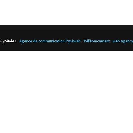
 Pyrénées -
Agence de communication Pyréweb
-
Référencement : web agenc