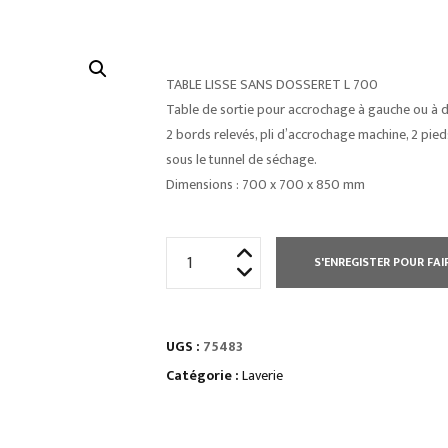
TABLE LISSE SANS DOSSERET L 700
Table de sortie pour accrochage à gauche ou à d
2 bords relevés, pli d’accrochage machine, 2 pied
sous le tunnel de séchage.
Dimensions : 700 x 700 x 850 mm
quantité
S'ENREGISTER POUR FAI
de
TABLE
LISSE
UGS :
75483
SANS
DOSSERET
Catégorie :
Laverie
L
1100