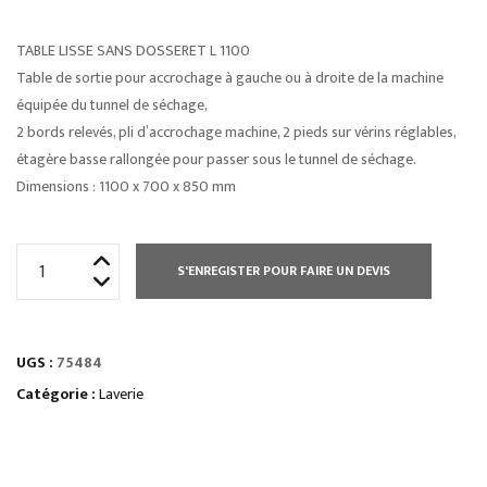
TABLE LISSE SANS DOSSERET L 1100
Table de sortie pour accrochage à gauche ou à droite de la machine
équipée du tunnel de séchage,
2 bords relevés, pli d’accrochage machine, 2 pieds sur vérins réglables,
étagère basse rallongée pour passer sous le tunnel de séchage.
Dimensions : 1100 x 700 x 850 mm
quantité
S'ENREGISTER POUR FAIRE UN DEVIS
de
TABLE
LISSE
UGS :
75484
SANS
DOSSERET
Catégorie :
Laverie
L
700