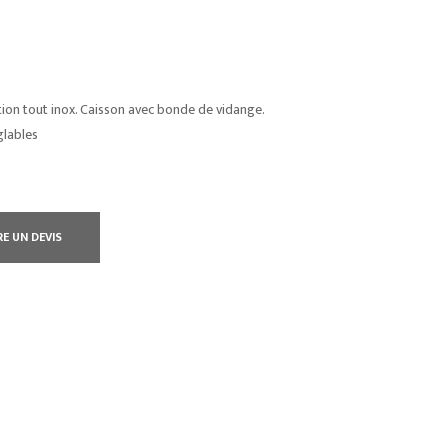
tion tout inox. Caisson avec bonde de vidange.
glables
RE UN DEVIS