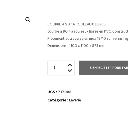
COURBE A 90 °A ROULEAUX LIBRES
courbe à 90 ° à rouleaux libres en PVC. Construc
Piétement et traverse en inox 18/10 sur vérins ré
Dimensions : 1100 x 1100 x 875 mm
quantité
S'ENREGISTER POUR FAI
de
TABLE
MOBILE
UGS :
717088
A
ROULEAUX
Catégorie :
Laverie
DROITE
L
2145