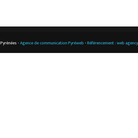
 Pyrénées -
Agence de communication Pyréweb
-
Référencement : web agenc