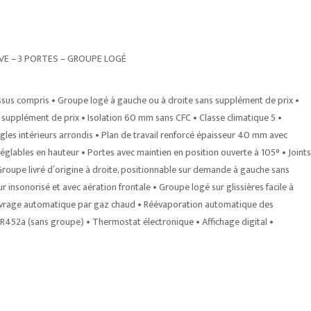
VE – 3 PORTES – GROUPE LOGÉ
ssus compris • Groupe logé à gauche ou à droite sans supplément de prix •
upplément de prix • Isolation 60 mm sans CFC • Classe climatique 5 •
gles intérieurs arrondis • Plan de travail renforcé épaisseur 40 mm avec
réglables en hauteur • Portes avec maintien en position ouverte à 105° • Joints
oupe livré d’origine à droite, positionnable sur demande à gauche sans
nsonorisé et avec aération frontale • Groupe logé sur glissières facile à
égivrage automatique par gaz chaud • Réévaporation automatique des
R452a (sans groupe) • Thermostat électronique • Affichage digital •