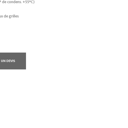
T° de condens. +55°C)
ux de grilles
 UN DEVIS