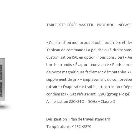
TABLE RÉFRIGÉRÉE MASTER – PROF 600 – NÉGATI
• Construction monocoque tout inox arrière et de
Tableau de commandes à gauche ou à droite sans s
Customisation RAL en option (nous consulter) • An
bords arrondis • Évaporateur ventilé • Pieds inox 
de porte magnétiques facilement démontables • Gr
supplément de prix • Emplacement du compresseur i
extraire • Évaporateur traité anti-corrosion • D
condensats • Gaz réfrigérant R290 (groupe logé), 
Alimentation 220/240 – 50Hz • Classe D
Désignation : Plan de travail standard
Température : -15°C -22°C