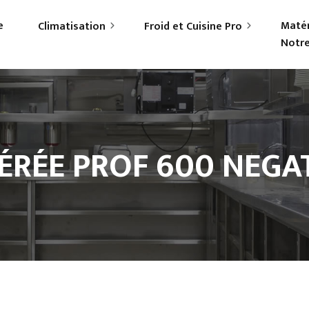
e
Matér
Climatisation
Froid et Cuisine Pro
Notre
rticuliers
Frigoriste professionnel
ofessionnels
Cuisiniste
ÉRÉE PROF 600 NEGA