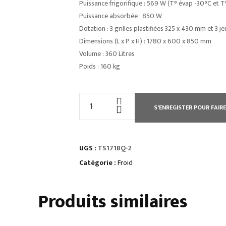
Puissance frigorifique : 569 W (T° évap -30°C et 
Puissance absorbée : 850 W
Dotation : 3 grilles plastifiées 325 x 430 mm et 3 je
Dimensions (L x P x H) : 1780 x 600 x 850 mm
Volume : 360 Litres
Poids : 160 kg
quantité
S'ENREGISTER POUR FAIRE
de
TABLE
RÉFRIGÉRÉE
UGS :
TS171BQ-2
PROF
600
Catégorie :
Froid
NEGATIVE
3
Produits similaires
PORTES