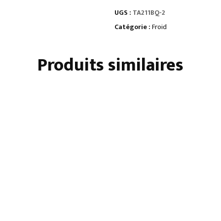
600
UGS :
TA211BQ-2
NEGATIVE
4
Catégorie :
Froid
PORTES
Produits similaires