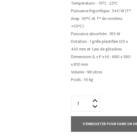
Température : -15°C -22°C
Puissance frigorifique : 540 W (T°
évap -30°C et T° de condens.
+55°C)
Puissance absorbée : 765 W
Dotation : 1 grille plastifiée 325 x
430 mm et 1 jeu de glissières
Dimensions (L x P x H) : 680 x 580
x 810 mm
Volume : 98 Litres
Poids : 55 kg
quantité
de
TABLE
RÉFRIGÉRÉE
S'ENREGISTER POUR FAIRE UN DE
PROF