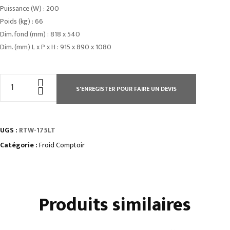
Puissance (W) : 200
Poids (kg) : 66
Dim. fond (mm) : 818 x 540
Dim. (mm) L x P x H : 915 x 890 x 1080
quantité
S'ENREGISTER POUR FAIRE UN DEVIS
de
VITRINES
À
UGS :
RTW-175LT
POSERavec
chariot
Catégorie :
Froid Comptoir
Produits similaires