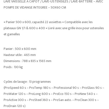
LAVE VAISSELLE A CAPOT / LAVE-USTENSILES / LAVE-BATTERIE – AVEC
POMPE DE VIDANGE INTEGREE – 50X60 CM
• Panier 500 x 600, capacité 22 assiettes • Compatible avec les
plateaux GN 1/1 & 600 x 400 • Livré avec une grille inox pour ustensiles
et gamelles
Panier : 500 x 600 mm
Hauteur utile : 465 mm
Dimensions : 788 x 835 x 1565 mm
Poids : 130 kg
Cycles de lavage : 13 programmes
(ProSpeed 60 s – ProTemp 180 s – ProFessional 90 s – ProGlass 90 s –
ProWater 120 s – ProLong 600 s – ProEco 150 s – ProNew 540 s –
ProActive 300 s – ProSteel 360 s – ProSan auto. – ProClean 300 s –
ProDrain 120 s)