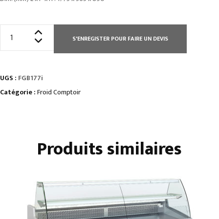
quantité
S'ENREGISTER POUR FAIRE UN DEVIS
de
ARRIÈRE-
BARS
UGS :
FGB177i
INOX3
portes
Catégorie :
Froid Comptoir
pleines
•
groupe
Produits similaires
logé