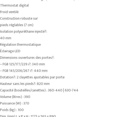
Thermostat digital
Froid ventilé
Construction robuste sur
pieds réglables (7 cm)
Isolation polyuréthane injecté?:
40 mm
Régulation thermostatique
Éclairage LED
Dimensions ouvertures des portes?:
– FGB 125/177/229 i?: 340 mm
– FGB 145/206/267 i?: 440 mm
Dotation?: 2 clayettes ajustables par porte
Hauteur sans les pieds?: 820 mm
Capacité (bouteilles/canettes) : 360-440 | 630-744
Volume (litres) : 390
Puissance (W) : 370
Poids (kg) : 100
Dim. (mm) L x P x H : 1775 x 565 x 890