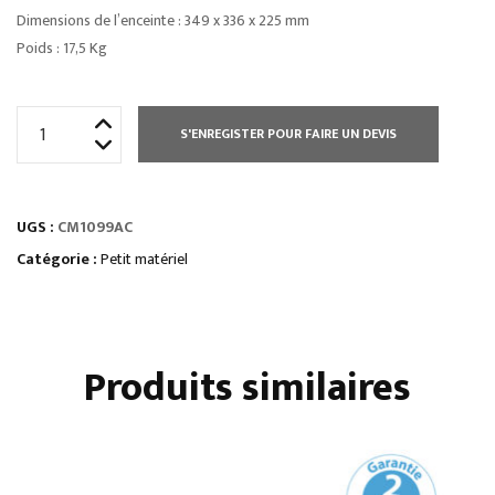
Dimensions de l’enceinte : 349 x 336 x 225 mm
Poids : 17,5 Kg
quantité
S'ENREGISTER POUR FAIRE UN DEVIS
de
FOUR
MICRO
UGS :
CM1099AC
ONDES
1050
Catégorie :
Petit matériel
W
CAFETERIA
Produits similaires