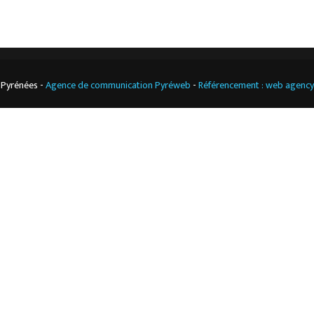
 Pyrénées -
Agence de communication Pyréweb
-
Référencement : web agenc