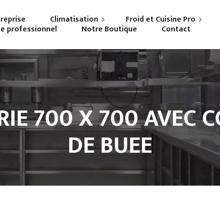
treprise
Climatisation
Froid et Cuisine Pro
ne professionnel
Notre Boutique
Contact
Particuliers
Frigoriste professionnel
Professionnels
Cuisiniste
RIE 700 X 700 AVEC
DE BUEE