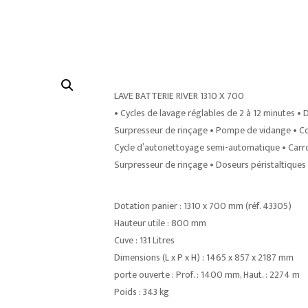
LAVE BATTERIE RIVER 1310 X 700
• Cycles de lavage réglables de 2 à 12 minutes •
Surpresseur de rinçage • Pompe de vidange • Co
Cycle d’autonettoyage semi-automatique • Carro
Surpresseur de rinçage • Doseurs péristaltiques
Dotation panier : 1310 x 700 mm (réf. 43305)
Hauteur utile : 800 mm
Cuve : 131 Litres
Dimensions (L x P x H) : 1465 x 857 x 2187 mm
porte ouverte : Prof. : 1400 mm, Haut. : 2274 m
Poids : 343 kg