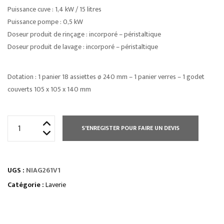
Puissance cuve : 1,4 kW / 15 litres
Puissance pompe : 0,5 kW
Doseur produit de rinçage : incorporé – péristaltique
Doseur produit de lavage : incorporé – péristaltique
Dotation : 1 panier 18 assiettes ø 240 mm – 1 panier verres – 1 godet
couverts 105 x 105 x 140 mm
quantité
S'ENREGISTER POUR FAIRE UN DEVIS
de
LAVE
VAISSELLE
UGS :
NIAG261V1
NIAGARA
500
Catégorie :
Laverie
X
500
STANDARD