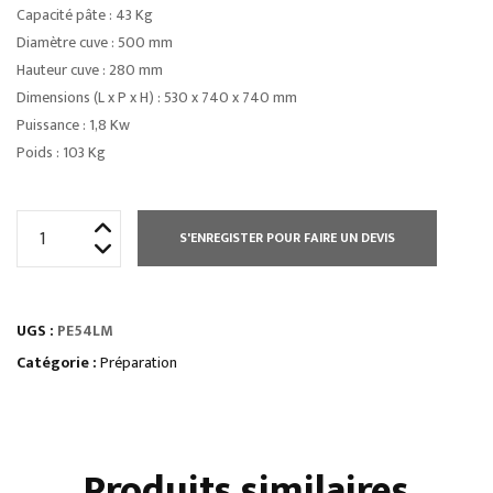
Capacité pâte : 43 Kg
Diamètre cuve : 500 mm
Hauteur cuve : 280 mm
Dimensions (L x P x H) : 530 x 740 x 740 mm
Puissance : 1,8 Kw
Poids : 103 Kg
quantité
S'ENREGISTER POUR FAIRE UN DEVIS
de
PÉTRIN
54
UGS :
PE54LM
L
CUVE
Catégorie :
Préparation
FIXE
TETE
FIXE
Produits similaires