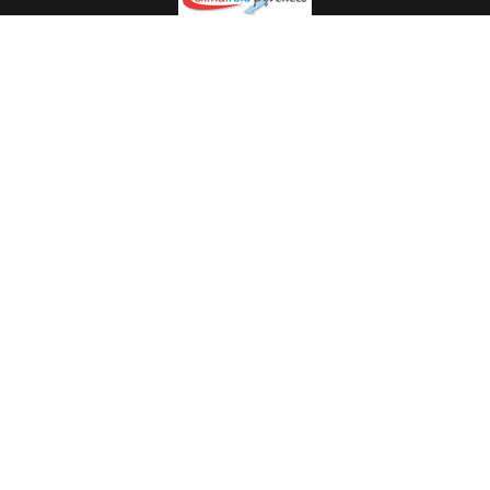
Spécialiste en installation pour du matériel professionnel.
Veuillez prendre contact avec nous pour plus
d’informations.
05.62.35.78.96
© Climat Froid Pyrénées -
Agence de communication Pyréweb
-
Référencement
: web agency Pyréweb
2022